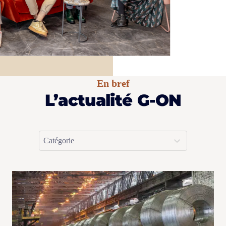
En bref
L’actualité G-ON
Sélectionnez le contenu
Actualités > Catégorie