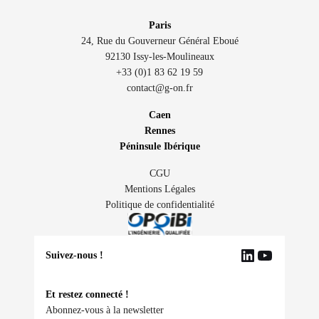
Paris
24, Rue du Gouverneur Général Eboué
92130 Issy-les-Moulineaux
+33 (0)1 83 62 19 59
contact@g-on.fr
Caen
Rennes
Péninsule Ibérique
CGU
Mentions Légales
Politique de confidentialité
Suivez-nous !
L
Y
i
o
n
u
Et restez connecté !
k
T
Abonnez-vous à la newsletter