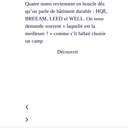
Quatre noms reviennent en boucle dès
An
qu’on parle de bâtiment durable : HQE,
dur
BREEAM, LEED et WELL. On nous
jou
demande souvent « laquelle est la
ma
meilleure ? » comme s’il fallait choisir
un camp
« Si
fair
Découvrir
filt
Trot
Viva
con