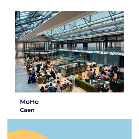
MoHo
Caen