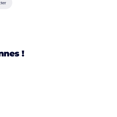
ter
nnes !