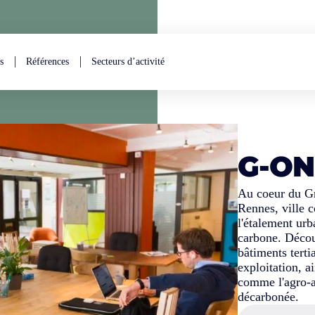
s
Références
Secteurs d’activité
G-ON
Au coeur du Gr
Rennes, ville 
l'étalement urb
carbone. Découv
bâtiments terti
exploitation, a
comme l'agro-a
décarbonée.