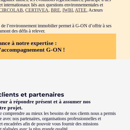
et internationaux liés aux questions environnementales et
CIRCOLAB
,
CERTIVEA
,
BRE
,
IWBI
,
ATEE
, Acteurs
 de l’environnement immobilier permet à G-ON d’offrir à ses
amont des défis à relever.
ance à notre expertise :
 l’accompagnement G-ON !
clients et partenaires
eur à répondre présent et à assumer nos
tre projet.
r comprendre au mieux les besoins de nos clients nous a permis
 avec nos partenaires, organisations professionnelles et
et encadrées afin de pouvoir vous fournir des missions
t réalisées avec la plus grande qualité.