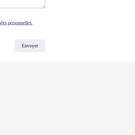
nées personnelles.
be