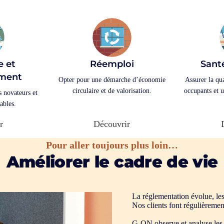
e et
Réemploi
Sant
ment
Opter pour une démarche d’économie
Assurer la qua
circulaire et de valorisation.
occupants et u
 novateurs et
ables.
r
Découvrir
Pour aller toujours plus loin…
Améliorer le cadre de vie
La réglementation évolue, le
Nos clients font régulièremen
G-ON observe et analyse les s