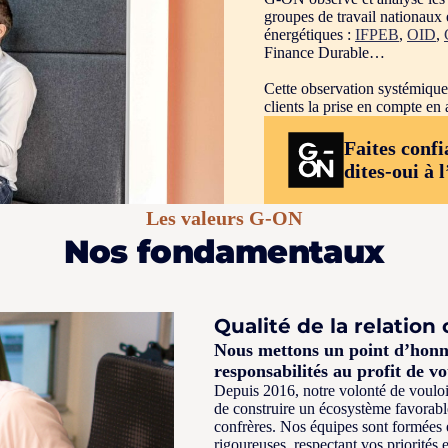
groupes de travail nationaux 
énergétiques :
IFPEB
,
OID
,
Finance Durable…
Cette observation systémique
clients la prise en compte en 
Faites confi
dites-oui à
Les valeurs G-ON
Nos fondamentaux
Qualité de la relation 
Nous mettons un point d’honn
responsabilités au profit de vo
Depuis 2016, notre volonté de vouloi
de construire un écosystème favorable
confrères. Nos équipes sont formées 
rigoureuses, respectant vos priorités e