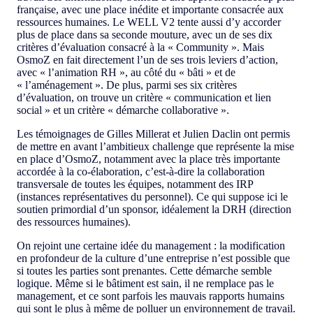
française, avec une place inédite et importante consacrée aux
ressources humaines. Le WELL V2 tente aussi d’y accorder
plus de place dans sa seconde mouture, avec un de ses dix
critères d’évaluation consacré à la « Community ». Mais
OsmoZ en fait directement l’un de ses trois leviers d’action,
avec « l’animation RH », au côté du « bâti » et de
« l’aménagement ». De plus, parmi ses six critères
d’évaluation, on trouve un critère « communication et lien
social » et un critère « démarche collaborative ».
Les témoignages de Gilles Millerat et Julien Daclin ont permis
de mettre en avant l’ambitieux challenge que représente la mise
en place d’OsmoZ, notamment avec la place très importante
accordée à la co-élaboration, c’est-à-dire la collaboration
transversale de toutes les équipes, notamment des IRP
(instances représentatives du personnel). Ce qui suppose ici le
soutien primordial d’un sponsor, idéalement la DRH (direction
des ressources humaines).
On rejoint une certaine idée du management : la modification
en profondeur de la culture d’une entreprise n’est possible que
si toutes les parties sont prenantes. Cette démarche semble
logique. Même si le bâtiment est sain, il ne remplace pas le
management, et ce sont parfois les mauvais rapports humains
qui sont le plus à même de polluer un environnement de travail.