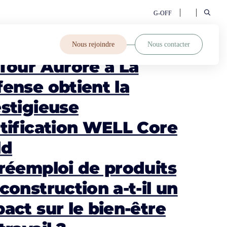
G-OFF
Nous rejoindre
Nous contacter
Tour Aurore à La
ense obtient la
stigieuse
tification WELL Core
ld
réemploi de produits
construction a-t-il un
act sur le bien-être