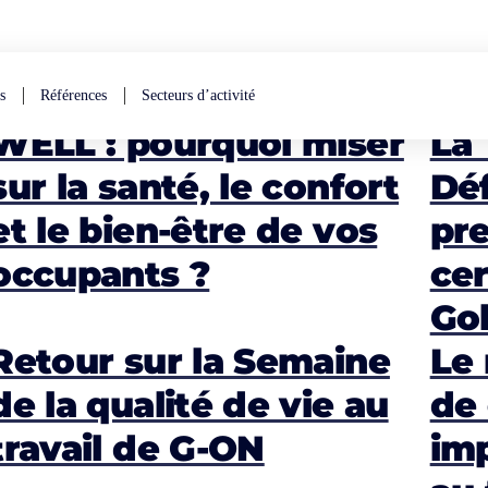
s
Références
Secteurs d’activité
WELL : pourquoi miser
La 
sur la santé, le confort
Déf
et le bien-être de vos
pre
occupants ?
cer
Go
Retour sur la Semaine
Le 
de la qualité de vie au
de 
travail de G-ON
imp