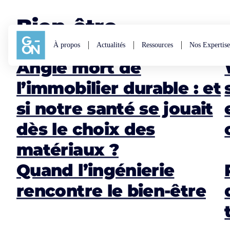
Aller au contenu
Bien-être
À propos
Actualités
Ressources
Nos Expertise
Angle mort de
l’immobilier durable : et
si notre santé se jouait
dès le choix des
matériaux ?
Quand l’ingénierie
rencontre le bien-être