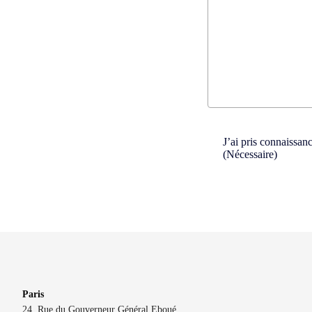
Consent
(Nécessaire)
J’ai pris connaissan
(Nécessaire)
Paris
24, Rue du Gouverneur Général Eboué