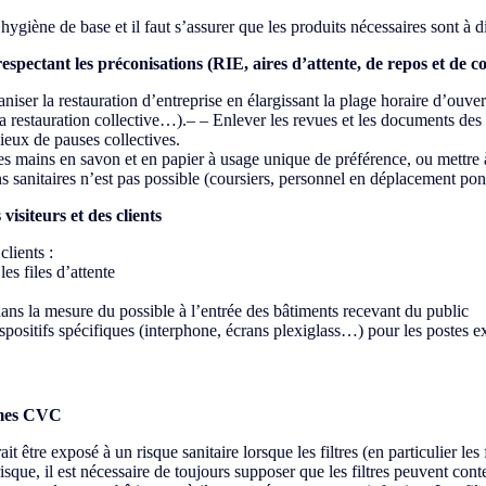
giène de base et il faut s’assurer que les produits nécessaires sont à di
pectant les préconisations (RIE, aires d’attente, de repos et de co
niser la restauration d’entreprise en élargissant la plage horaire d’ouver
 la restauration collective…).– – Enlever les revues et les documents de
lieux de pauses collectives.
es mains en savon et en papier à usage unique de préférence, ou mettre à
ns sanitaires n’est pas possible (coursiers, personnel en déplacement po
isiteurs et des clients
clients :
es files d’attente
dans la mesure du possible à l’entrée des bâtiments recevant du public
ispositifs spécifiques (interphone, écrans plexiglass…) pour les postes e
èmes CVC
tre exposé à un risque sanitaire lorsque les filtres (en particulier les 
sque, il est nécessaire de toujours supposer que les filtres peuvent conte