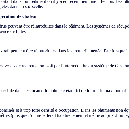
ortant dans tout bâtiment où il y a eu récemment une infection. Les filtr
 jetés dans un sac scellé.
upération de chaleur
irus peuvent être réintroduites dans le bâtiment. Les systèmes de récupé
sence de fuites.
extrait peuvent être réintroduites dans le circuit d’amenée d’air lorsque 
ces volets de recirculation, soit par l’intermédiaire du système de Ges
 possible dans les locaux, le point clé étant ici de fournir le maximum d’a
confinés et à trop forte densité d’occupation. Dans les bâtiments non éq
tres (plus que l’on ne le ferait habituellement et même au prix d’un lég