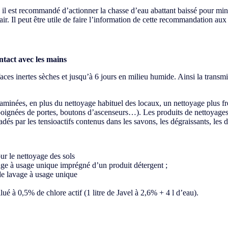
, il est recommandé d’actionner la chasse d’eau abattant baissé pour min
air. Il peut être utile de faire l’information de cette recommandation au
ntact avec les mains
ces inertes sèches et jusqu’à 6 jours en milieu humide. Ainsi la transmi
taminées, en plus du nettoyage habituel des locaux, un nettoyage plus fr
, poignées de portes, boutons d’ascenseurs…). Les produits de nettoya
és par les tensioactifs contenus dans les savons, les dégraissants, les d
ur le nettoyage des sols
vage à usage unique imprégné d’un produit détergent ;
 de lavage à usage unique
dilué à 0,5% de chlore actif (1 litre de Javel à 2,6% + 4 l d’eau).