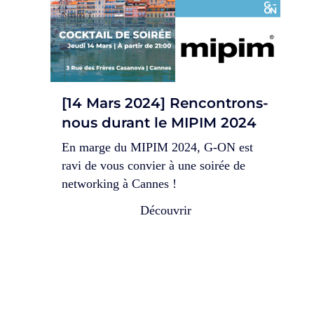
[14 Mars 2024] Rencontrons-
No
nous durant le MIPIM 2024
Lab
En marge du MIPIM 2024, G-ON est
Re
ravi de vous convier à une soirée de
un
networking à Cannes !
Du
Découvrir
Excl
maté
séle
les 