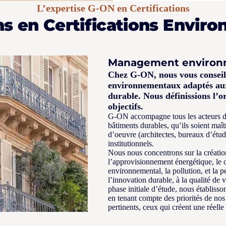
L’expertise G-ON en Certifications
ns en Certifications Envir
Management environn
Chez G-ON, nous vous conseill
environnementaux adaptés aux 
durable. Nous définissions l’o
objectifs.
G-ON accompagne tous les acteurs de
bâtiments durables, qu’ils soient maît
d’oeuvre (architectes, bureaux d’étude
institutionnels.
Nous nous concentrons sur la création
l’approvisionnement énergétique, le 
environnemental, la pollution, et la 
l’innovation durable, à la qualité de 
phase initiale d’étude, nous établiss
en tenant compte des priorités de nos c
pertinents, ceux qui créent une réelle