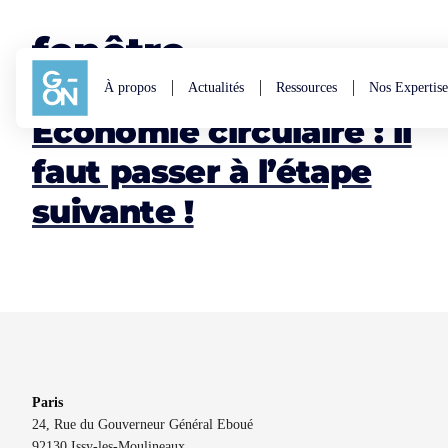
Aller au contenu
fenêtre
À propos
Actualités
Ressources
Nos Expertise
Économie circulaire : il
faut passer à l’étape
suivante !
Paris
24, Rue du Gouverneur Général Eboué
92130 Issy-les-Moulineaux