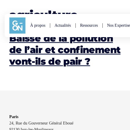
Aller au contenu
agriculture
À propos
Actualités
Ressources
Nos Expertise
Baisse de la pollution
de l’air et confinement
vont-ils de pair ?
Paris
24, Rue du Gouverneur Général Eboué
92130 Issy-les-Moulineaux