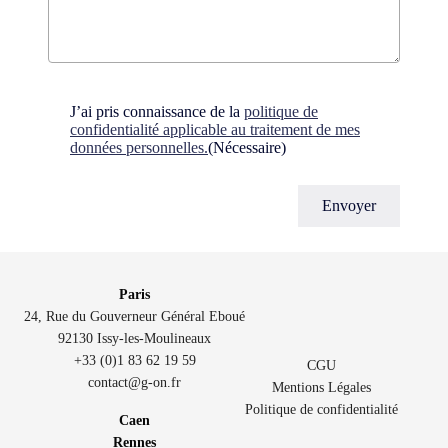
Consent
(Nécessaire)
J’ai pris connaissance de la
politique de
confidentialité applicable au traitement de mes
données personnelles.
(Nécessaire)
Paris
24, Rue du Gouverneur Général Eboué
92130 Issy-les-Moulineaux
+33 (0)1 83 62 19 59
CGU
contact@g-on.fr
Mentions Légales
Politique de confidentialité
Caen
Rennes