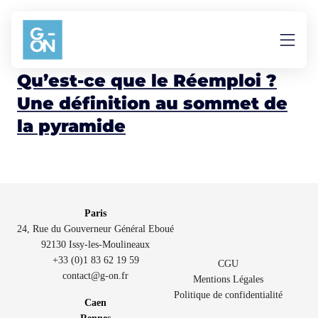
Aller au contenu
PEMD
Qu’est-ce que le Réemploi ?
Une définition au sommet de
la pyramide
Paris
24, Rue du Gouverneur Général Eboué
92130 Issy-les-Moulineaux
+33 (0)1 83 62 19 59
CGU
contact@g-on.fr
Mentions Légales
Politique de confidentialité
Caen