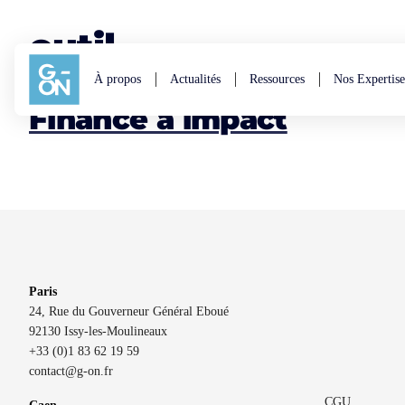
Aller au contenu
outil
À propos
Actualités
Ressources
Nos Expertise
Finance à impact
Paris
24, Rue du Gouverneur Général Eboué
92130 Issy-les-Moulineaux
+33 (0)1 83 62 19 59
contact@g-on.fr
CGU