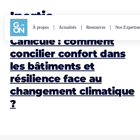
Aller au contenu
Inertie
À propos
Actualités
Ressources
Nos Expertise
Canicule : comment
concilier confort dans
les bâtiments et
résilience face au
changement climatique
?