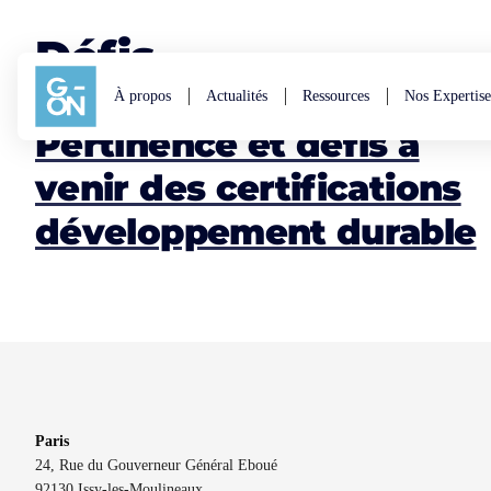
Aller au contenu
Défis
À propos
Actualités
Ressources
Nos Expertise
Pertinence et défis à
venir des certifications
développement durable
Paris
24, Rue du Gouverneur Général Eboué
92130 Issy-les-Moulineaux