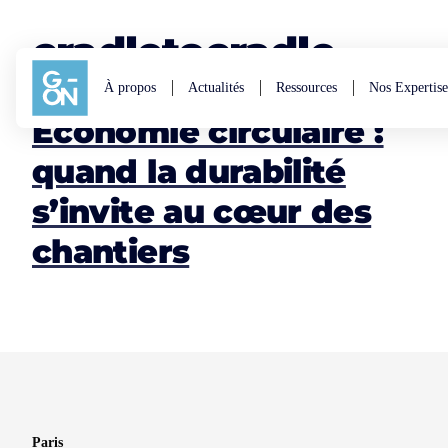
Aller au contenu
cradletocradle
À propos
Actualités
Ressources
Nos Expertise
Économie circulaire :
quand la durabilité
s’invite au cœur des
chantiers
Paris