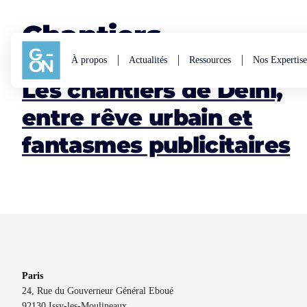
Aller au contenu
Chantiers
À propos
Actualités
Ressources
Nos Expertise
Les chantiers de Delhi,
entre rêve urbain et
fantasmes publicitaires
Paris
24, Rue du Gouverneur Général Eboué
92130 Issy-les-Moulineaux