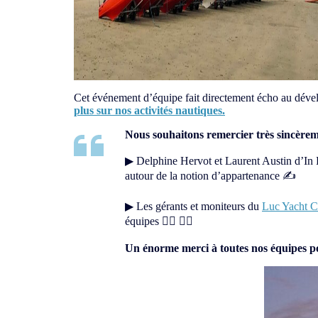
Cet événement d’équipe fait directement écho au dével
plus sur nos activités nautiques.
Nous souhaitons remercier très sincèreme
▶
Delphine Hervot et
Laurent Austin d’In 
autour de la notion d’appartenance ✍
▶ Les gérants et moniteurs du
Luc Yacht C
équipes 🚣‍♂️ 🏄‍♀️
Un énorme merci à toutes nos équipes pou