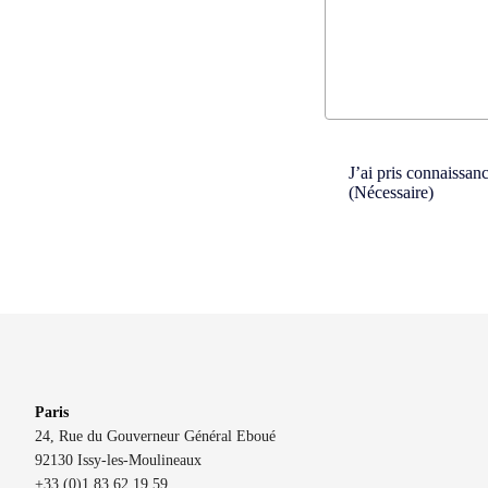
Consent
(Nécessaire)
J’ai pris connaissan
(Nécessaire)
Paris
24, Rue du Gouverneur Général Eboué
92130 Issy-les-Moulineaux
+33 (0)1 83 62 19 59