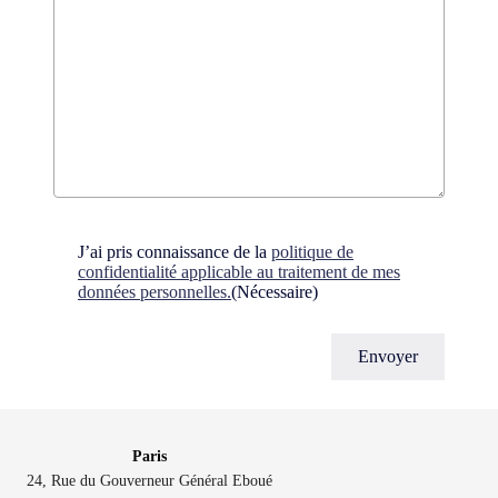
Consent
(Nécessaire)
J’ai pris connaissance de la
politique de
confidentialité applicable au traitement de mes
données personnelles.
(Nécessaire)
Paris
24, Rue du Gouverneur Général Eboué