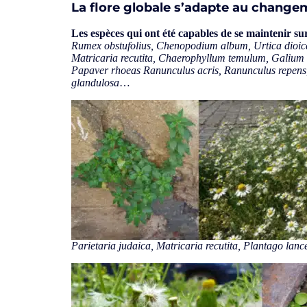
La flore globale s’adapte au change
Les espèces qui ont été capables de se maintenir su
Rumex obstufolius, Chenopodium album, Urtica dioica,
Matricaria recutita, Chaerophyllum temulum, Galium a
Papaver rhoeas Ranunculus acris, Ranunculus repens, 
glandulosa
…
Parietaria judaica, Matricaria recutita, Plantago lan