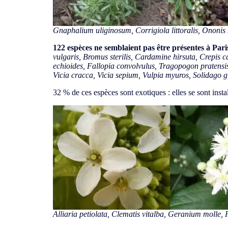
Gnaphalium uliginosum
,
Corrigiola littoralis
,
Ononis 
122 espèces ne semblaient pas être présentes à Paris
vulgaris, Bromus sterilis, Cardamine hirsuta, Crepis 
echioides, Fallopia convolvulus, Tragopogon pratensis
Vicia cracca, Vicia sepium, Vulpia myuros, Solidago g
32 % de ces espèces sont exotiques : elles se sont instal
Alliaria petiolata
,
Clematis vitalba
,
Geranium molle
,