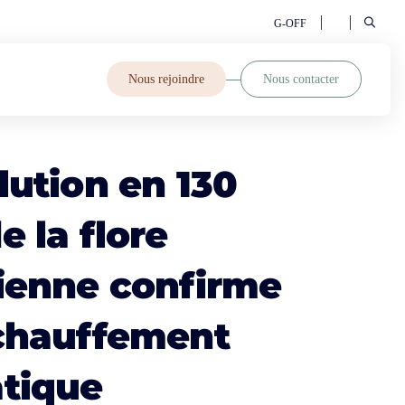
G-OFF
Nous rejoindre
Nous contacter
lution en 130
e la flore
sienne confirme
échauffement
atique