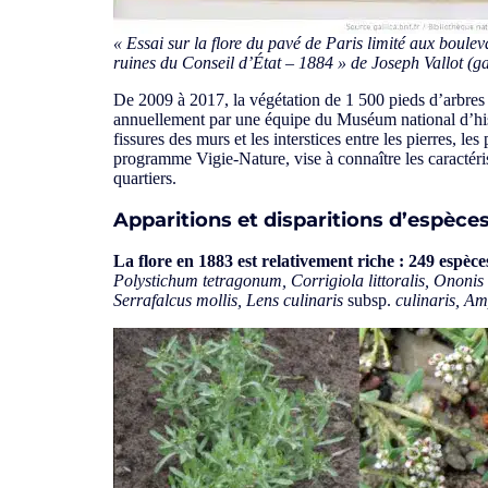
« Essai sur la flore du pavé de Paris limité aux boulev
ruines du Conseil d’État – 1884 »
de Joseph Vallot (ga
De 2009 à 2017, la végétation de 1 500 pieds d’arbres s
annuellement par une équipe du Muséum national d’histoir
fissures des murs et les interstices entre les pierres, le
programme Vigie-Nature, vise à connaître les caractérist
quartiers.
Apparitions et disparitions d’espèce
La flore en 1883 est relativement riche
: 249 espèce
Polystichum tetragonum, Corrigiola littoralis, Ononis
Serrafalcus mollis, Lens culinaris
subsp.
culinaris, Am