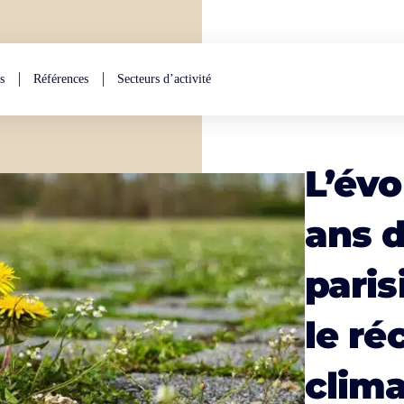
s
Références
Secteurs d’activité
L’évo
ans d
pari
le r
clim