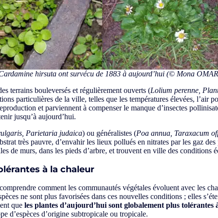
, Cardamine hirsuta
ont survécu de 1883 à aujourd’hui
(
© Mona OMA
des terrains bouleversés et régulièrement ouverts (
Lolium perenne, Plan
ns particulières de la ville, telles que les températures élevées, l’air po
production et parviennent à compenser le manque d’insectes pollinisateu
tenir jusqu’à aujourd’hui.
vulgaris, Parietaria judaica
) ou généralistes (
Poa annua, Taraxacum offi
trat très pauvre, d’envahir les lieux pollués en nitrates par les gaz de
lles de murs, dans les pieds d’arbre, et trouvent en ville des conditions é
olérantes à la chaleur
 comprendre comment les communautés végétales évoluent avec les cha
es ne sont plus favorisées dans ces nouvelles conditions ; elles s’éteig
ment que
les plantes d’aujourd’hui sont globalement plus tolérantes 
pe d’espèces d’origine subtropicale ou tropicale.