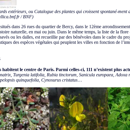
ards extérieurs, ou Catalogue des plantes qui croissent spontané-ment dan
llica.bnf.fr / BNF)
itués dans 26 rues du quartier de Bercy, dans le 12ème arrondissement su
e naturelle, en mai ou juin. Dans le même temps, la liste de la flore des
s pavés ou les dalles, est recueillie par des bénévoles dans le cadre du pro
iques des espèces végétales qui peuplent les villes en fonction de l’inte
s
s habitent le centre de Paris.
Parmi celles-ci, 111 n’existent plus ac
 natrix, Turgenia latifolia, Rubia tinctorum, Sanicula europaea, Adox
pelopsis quinquefolia, Cynosurus cristatus
…