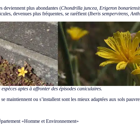
es deviennent plus abondantes (
Chondrilla juncea, Erigeron bonariensi
icules, devenues plus fréquentes, se raréfient (
Iberis sempervirens, Anthr
s espèces aptes à affronter des épisodes caniculaires.
i se maintiennent ou s’installent sont les mieux adaptées aux sols pauvr
 département «Homme et Environnement»