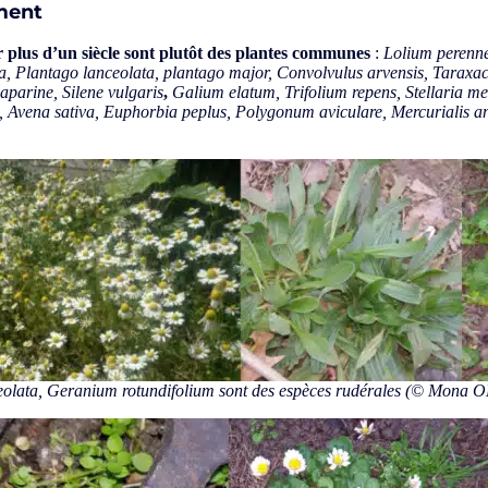
ment
r plus d’un siècle sont plutôt des plantes communes
:
Lolium perenne
 Plantago lanceolata, plantago major, Convolvulus arvensis, Taraxac
parine, Silene vulgaris
,
Galium elatum, Trifolium repens, Stellaria me
Avena sativa, Euphorbia peplus, Polygonum aviculare, Mercurialis annu
ceolata, Geranium rotundifolium
sont des espèces rudérales
(
© Mona 