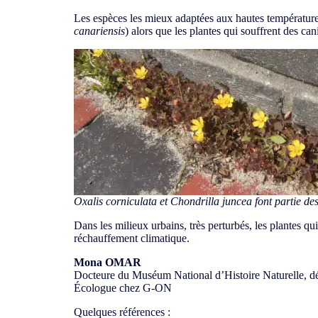
Les espèces les mieux adaptées aux hautes températur
canariensis
) alors que les plantes qui souffrent des can
Oxalis corniculata
et
Chondrilla juncea
font partie de
Dans les milieux urbains, très perturbés, les plantes qu
réchauffement climatique.
Mona OMAR
Docteure du Muséum National d’Histoire Naturelle,
Écologue chez G-ON
Quelques références :