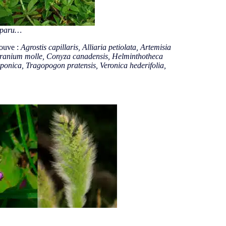
disparu…
rouve :
Agrostis capillaris, Alliaria petiolata, Artemisia
, Geranium molle, Conyza canadensis, Helminthotheca
aponica, Tragopogon pratensis, Veronica hederifolia,