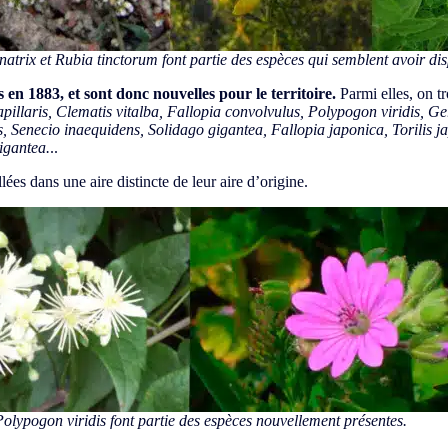
natrix
et
Rubia tinctorum
font partie des espèces qui semblent avoir 
 en 1883, et sont donc nouvelles pour le territoire.
Parmi elles, on t
capillaris, Clematis vitalba, Fallopia convolvulus, Polypogon viridis
, Senecio inaequidens, Solidago gigantea, Fallopia japonica, Torilis j
igantea.
..
lées dans une aire distincte de leur aire d’origine.
Polypogon viridis
font partie des espèces nouvellement présentes.