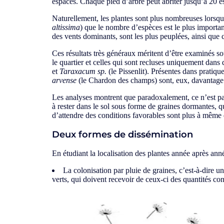
espaces. Chaque pied d’arbre peut abriter jusqu’à 20 es
Naturellement, les plantes sont plus nombreuses lorsque l
altissima
) que le nombre d’espèces est le plus important
des vents dominants, sont les plus peuplées, ainsi que c
Ces résultats très généraux méritent d’être examinés so
le quartier et celles qui sont recluses uniquement dan
et
Taraxacum sp.
(le Pissenlit). Présentes dans pratiqu
arvense
(le Chardon des champs) sont, eux, davantage 
Les analyses montrent que paradoxalement, ce n’est pas 
à rester dans le sol sous forme de graines dormantes, qu
d’attendre des conditions favorables sont plus à même
Deux formes de dissémination
En étudiant la localisation des plantes année après an
La colonisation par pluie de graines, c’est-à-dire 
verts, qui doivent recevoir de ceux-ci des quantités co