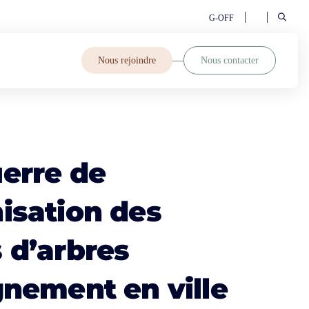
G-OFF
Nous rejoindre
Nous contacter
erre de
isation des
 d’arbres
gnement en ville