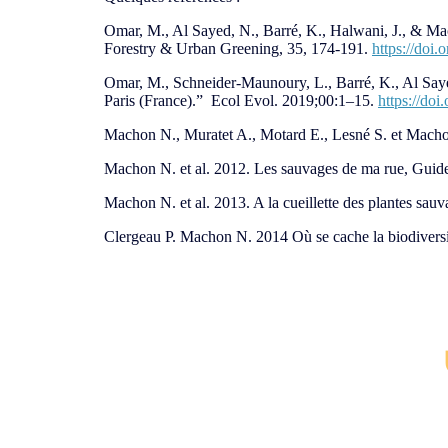
Omar, M., Al Sayed, N., Barré, K., Halwani, J., & Mac
Forestry & Urban Greening, 35, 174-191.
https://doi
Omar, M., Schneider-Maunoury, L., Barré, K., Al Saye
Paris (France).” Ecol Evol. 2019;00:1–15.
https://do
Machon N., Muratet A., Motard E., Lesné S. et Machon 
Machon N. et al. 2012. Les sauvages de ma rue, Guide d
Machon N. et al. 2013. A la cueillette des plantes sau
Clergeau P. Machon N. 2014 Où se cache la biodiversi