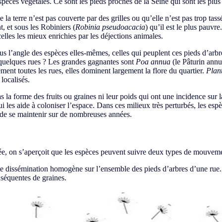
pèces végétales. Ce sont les pieds proches de la Seine qui sont les plus 
a terre n’est pas couverte par des grilles ou qu’elle n’est pas trop tassé
, et sous les Robiniers (
Robinia pseudoacacia
) qu’il est le plus pauvre
elles les mieux enrichies par les déjections animales.
us l’angle des espèces elles-mêmes, celles qui peuplent ces pieds d’arbr
s quelques rues ? Les grandes gagnantes sont
Poa annua
(le Pâturin annu
ement toutes les rues, elles dominent largement la flore du quartier.
Plan
localisés.
la forme des fruits ou graines ni leur poids qui ont une incidence sur la
i les aide à coloniser l’espace. Dans ces milieux très perturbés, les esp
 de se maintenir sur de nombreuses années.
née, on s’aperçoit que les espèces peuvent suivre deux types de mouveme
une dissémination homogène sur l’ensemble des pieds d’arbres d’une rue. 
nséquentes de graines.