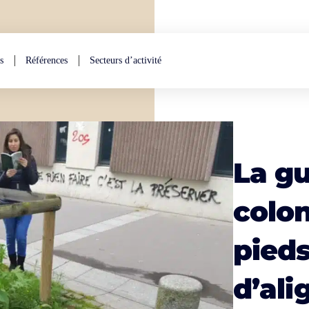
s
Références
Secteurs d’activité
La gu
colon
pieds
d’ali