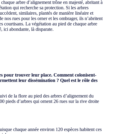
: chaque arbre d’alignement trône en majesté, abritant à
tation qui recherche sa protection. Si les arbres
ccèdent, similaires, plantés de manière linéaire et
de nos rues pour les orner et les ombrager, ils n’abritent
s courtisans. La végétation au pied de chaque arbre
é, ici abondante, là disparate.
res pour trouver leur place. Comment colonisent-
permettent leur dissémination ?
Quel est le rôle des
uivi de la flore au pied des arbres d’alignement du
0 pieds d’arbres qui ornent 26 rues sur la rive droite
e puisque chaque année environ 120 espèces habitent ces