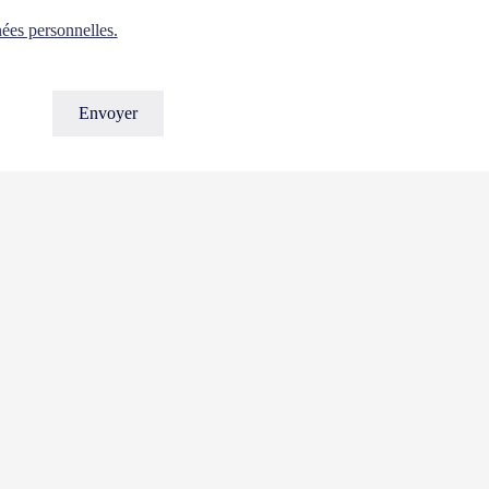
nées personnelles.
be