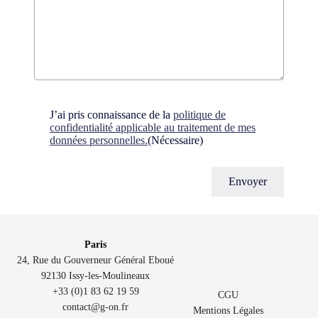
Consent
(Nécessaire)
J’ai pris connaissance de la
politique de
confidentialité applicable au traitement de mes
données personnelles.
(Nécessaire)
Paris
24, Rue du Gouverneur Général Eboué
92130 Issy-les-Moulineaux
+33 (0)1 83 62 19 59
CGU
contact@g-on.fr
Mentions Légales