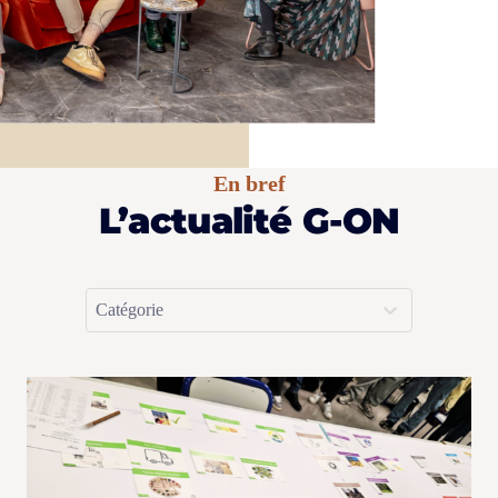
En bref
L’actualité G-ON
Sélectionnez le contenu
Actualités > Catégorie